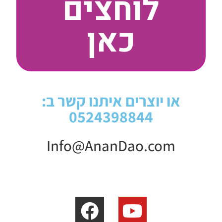
לוחצים
כאן
או יוצרים איתנו קשר ב:
0524398844
Info@AnanDao.com